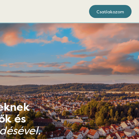
Csatlakozom
eknek
ők és
ésével.