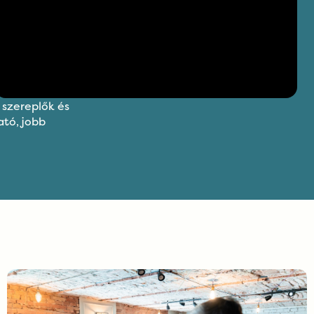
 szereplők és
tó, jobb