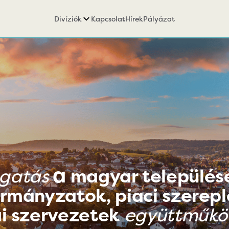
Divíziók
Kapcsolat
Hírek
Pályázat
a
gatás
magyar település
rmányzatok, piaci szerepl
i szervezetek
együttműköd