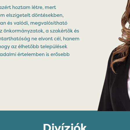
azért hoztam létre, mert
m elszigetelt döntésekben,
 és valódi, megvalósítható
z önkormányzatok, a szakértők és
nntarthatóság ne elvont cél, hanem
hogy az élhetőbb települések
adalmi értelemben is erősebb
Divíziók