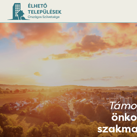
Támo
önko
szakma