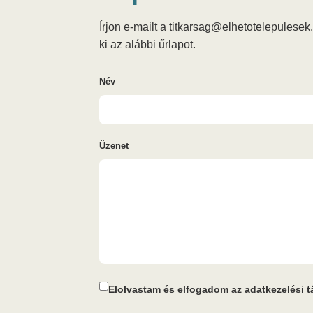
Írjon e-mailt a titkarsag@elhetotelepulesek
ki az alábbi űrlapot.
Név
Üzenet
Elolvastam és elfogadom az adatkezelési tá