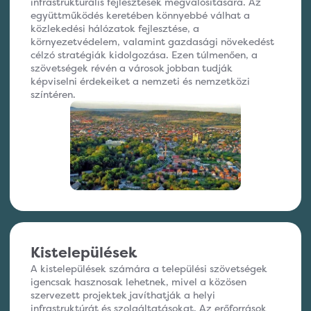
infrastrukturális fejlesztések megvalósítására. Az
együttműködés keretében könnyebbé válhat a
közlekedési hálózatok fejlesztése, a
környezetvédelem, valamint gazdasági növekedést
célzó stratégiák kidolgozása. Ezen túlmenően, a
szövetségek révén a városok jobban tudják
képviselni érdekeiket a nemzeti és nemzetközi
színtéren.
Kistelepülések
A kistelepülések számára a települési szövetségek
igencsak hasznosak lehetnek, mivel a közösen
szervezett projektek javíthatják a helyi
infrastruktúrát és szolgáltatásokat. Az erőforrások