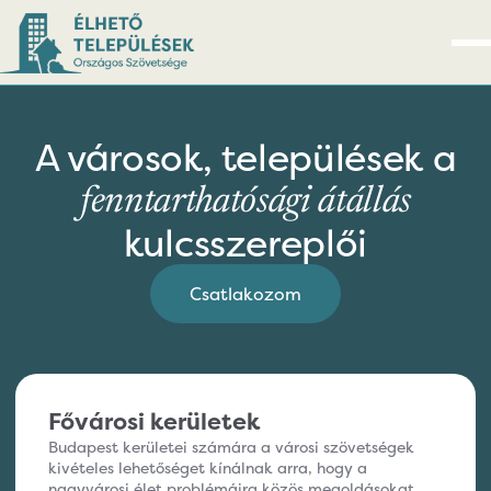
A városok, települések a
fenntarthatósági átállás
kulcsszereplői
Csatlakozom
Fővárosi kerületek
Budapest kerületei számára a városi szövetségek
kivételes lehetőséget kínálnak arra, hogy a
nagyvárosi élet problémáira közös megoldásokat