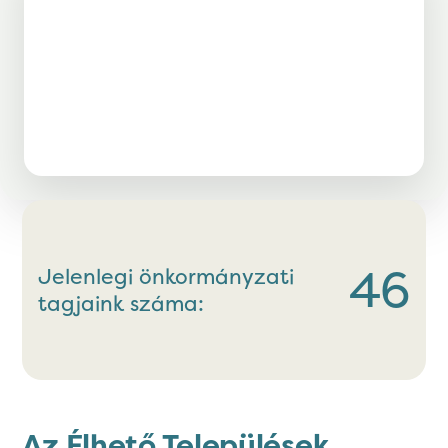
Jász-Nagykun-Szolnok
Komárom-Esztergom
Nógrád
46
Jelenlegi önkormányzati
tagjaink száma:
Az Élhető Települések