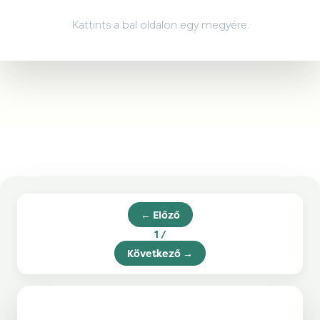
Somogy
●
Kattints a bal oldalon egy megyére.
Szabolcs-Szatmár-Bereg
●
Tolna
●
Vas
●
Veszprém
●
Zala
●
← Előző
Csongrád-Csanád
1
/
Következő →
Győr-Moson-Sopron
Heves