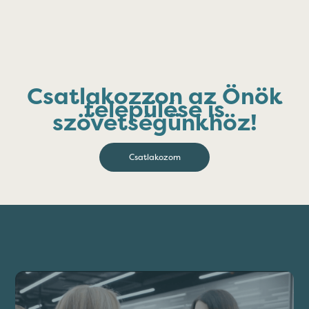
Csatlakozzon az Önök
települése is
szövetségünkhöz!
Csatlakozom