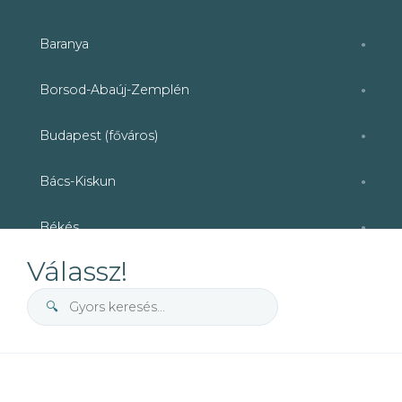
Baranya
●
Borsod-Abaúj-Zemplén
●
Budapest (főváros)
●
Bács-Kiskun
●
Békés
●
Válassz!
Fejér
●
🔍
Hajdú-Bihar
●
Pest
●