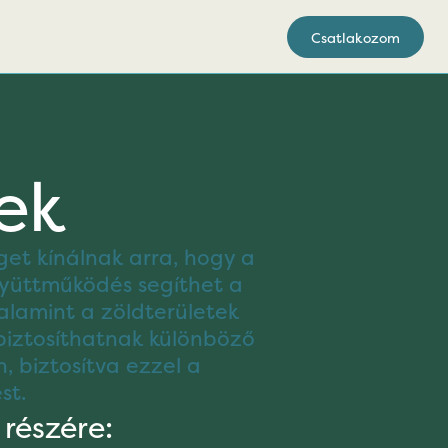
Csatlakozom
tek
get kínálnak arra, hogy a
gyüttműködés segíthet a
alamint a zöldterületek
 biztosíthatnak különböző
, biztosítva ezzel a
st.
 részére: