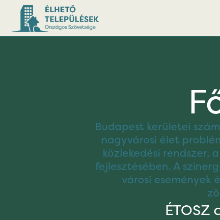
Fő
Budapest kerületei számá
nagyvárosi élet problé
közlekedési rendszer, 
fejlesztésében. A sziner
városi események és
zö
ÉTOSZ cs