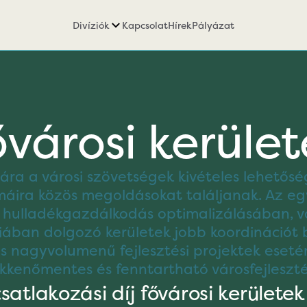
Divíziók
Kapcsolat
Hírek
Pályázat
városi kerüle
ra a városi szövetségek kivételes lehetősé
máira közös megoldásokat találjanak. Az e
a hulladékgazdálkodás optimalizálásában, v
giában dolgozó kerületek jobb koordinációt
 nagyvolumenű fejlesztési projektek esetén
kkenőmentes és fenntartható városfejleszté
atlakozási díj fővárosi kerületek