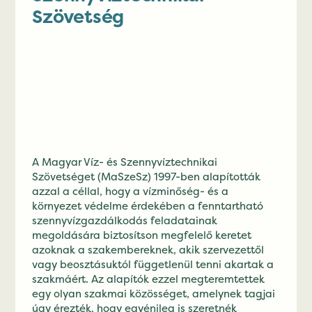
Szövetség
A Magyar Víz- és Szennyvíztechnikai
Szövetséget (MaSzeSz) 1997-ben alapították
azzal a céllal, hogy a vízminőség- és a
környezet védelme érdekében a fenntartható
szennyvízgazdálkodás feladatainak
megoldására biztosítson megfelelő keretet
azoknak a szakembereknek, akik szervezettől
vagy beosztásuktól függetlenül tenni akartak a
szakmáért. Az alapítók ezzel megteremtettek
egy olyan szakmai közösséget, amelynek tagjai
úgy érezték, hogy egyénileg is szeretnék