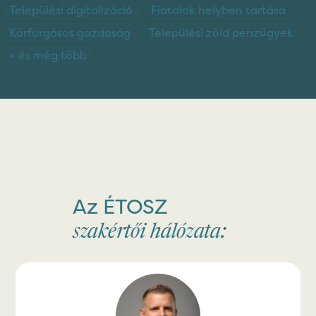
Települési digitalizáció
Fiatalok helyben tartása
Körforgásos gazdaság
Települési zöld pénzügyek
+ és még több
Az ÉTOSZ
szakértői hálózata: