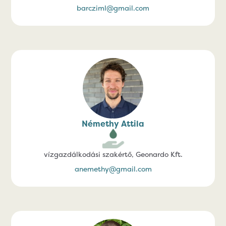
barcziml@gmail.com
Némethy Attila
vízgazdálkodási szakértő, Geonardo Kft.
anemethy@gmail.com