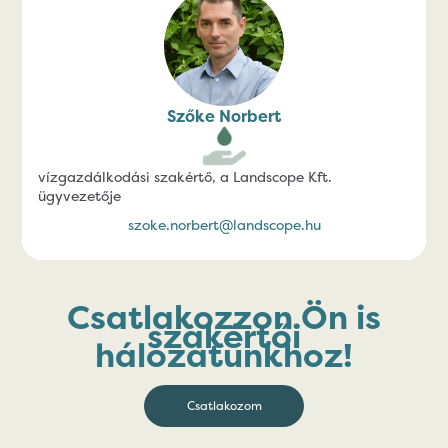
Szőke Norbert
vízgazdálkodási szakértő, a Landscope Kft.
ügyvezetője
szoke.norbert@landscope.hu
Csatlakozzon Ön is
szakértői
hálózatunkhoz!
Csatlakozom