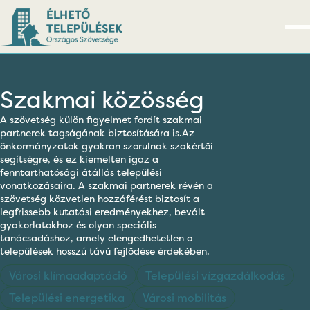
Szakmai közösség
A szövetség külön figyelmet fordít szakmai
partnerek tagságának biztosítására is.Az
önkormányzatok gyakran szorulnak szakértői
segítségre, és ez kiemelten igaz a
fenntarthatósági átállás települési
vonatkozásaira. A szakmai partnerek révén a
szövetség közvetlen hozzáférést biztosít a
legfrissebb kutatási eredményekhez, bevált
gyakorlatokhoz és olyan speciális
tanácsadáshoz, amely elengedhetetlen a
települések hosszú távú fejlődése érdekében.
Városi klímaadaptáció
Települési vízgazdálkodás
Települési energetika
Városi mobilitás