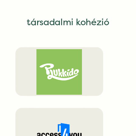
társadalmi kohézió