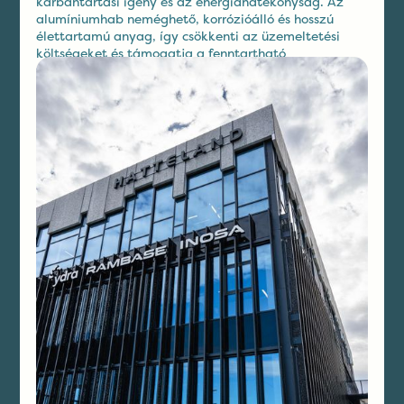
karbantartási igény és az energiahatékonyság. Az
alumíniumhab neméghető, korrózióálló és hosszú
élettartamú anyag, így csökkenti az üzemeltetési
költségeket és támogatja a fenntartható
településfejlesztést.