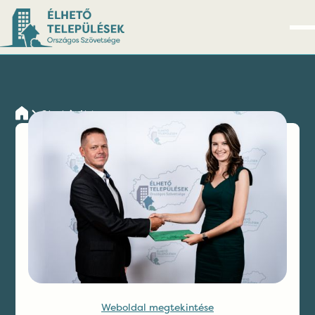
Cégek
Aluinvent
Kapcsolatfelvétel
Weboldal megtekintése