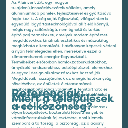
Az Aluinvent Zrt. egy magyar
tulajdonú,innovációvezérelt vállalat, amely
alumíniumhab panelek fejlesztésével és gyártásával
foglalkozik. A cég saját fejlesztésű, világszinten is
egyedülállógyártástechnológiával állít elő könnyű,
mégis nagy szilárdságú, nem éghető és tartós
építőipari termékeket, amelyek modern építészeti
megoldásokhoz kínálnak esztétikus és műszakilag
megbízható alternatívát. Hatékonyan képesek védeni
a nyári felmelegedés ellen, mérsékelve ezzel a
klímarendszerek energia-fogyasztását.
Termékeiket elsősorban homlokzatburkolatokhoz,
árnyékoló rendszerekhez, belsőépítészeti elemekhez
és egyedi design alkalmazásokhoz használják.
Megoldásaik hozzájárulnak az energiahatékonyság
növeléséhez, az épületek élettartamának
Referenciák:
meghosszabbításához,valamint a fenntartható és
Miért a települések
M3 Metro rekonstrukció, DVTK Multicsarnok külső
ellenálló települési infrastruktúra kialakításához.
homlokzat, Hattelandépület –Norvégia
a célközönség?
Az Aluinvent megoldásai kifejezetten alkalmasak
olyan középületek, közterületi létesítmények és
városiinfrastruktúrák fejlesztésére, ahol kiemelt
szempont a tartósság, a biztonság, az alacsony