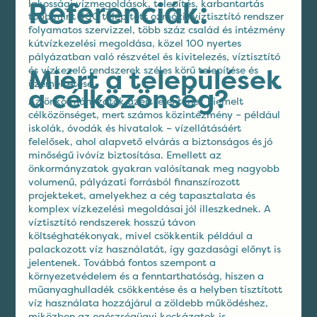
Referenciák:
lakossági vízmegoldások, telepítés, karbantartás
több mint 400 telepített ozmózis víztisztító rendszer
folyamatos szervizzel, több száz család és intézmény
kútvízkezelési megoldása, közel 100 nyertes
pályázatban való részvétel és kivitelezés, víztisztító
Miért a települések
és vízkezelő rendszerek széles körű telepítése és
üzemeltetése
a célközönség?
Az önkormányzatok azért jelentenek kiemelt
célközönséget, mert számos közintézmény – például
iskolák, óvodák és hivatalok – vízellátásáért
felelősek, ahol alapvető elvárás a biztonságos és jó
minőségű ivóvíz biztosítása. Emellett az
önkormányzatok gyakran valósítanak meg nagyobb
volumenű, pályázati forrásból finanszírozott
projekteket, amelyekhez a cég tapasztalata és
komplex vízkezelési megoldásai jól illeszkednek. A
víztisztító rendszerek hosszú távon
költséghatékonyak, mivel csökkentik például a
palackozott víz használatát, így gazdasági előnyt is
jelentenek. Továbbá fontos szempont a
környezetvédelem és a fenntarthatóság, hiszen a
műanyaghulladék csökkentése és a helyben tisztított
víz használata hozzájárul a zöldebb működéshez,
miközben az egészségügyi kockázatok is