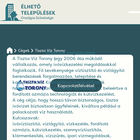
Cégek
Tiszta Víz Torony
Weboldal megtekintése
A Tiszta Víz Torony (egy 2006 óta működő
vállalkozás, amely ivóvízkezelési megoldásokkal
foglalkozik. Fő tevékenysége víztisztító és vízlágyító
berendezések forgalmazása, telepítése és
karbantartása. Kínálatában megtalálhatók
Kapcsolatfelvétel
háztartási és ipari vízkezelő rendszerek is, beleértve a
fordított ozmózis technológiát és kútvízkezelést.
A cég célja, hogy hosszú távon biztonságos, tiszta
ivóvizet biztosítson ügyfeleinek, kiváltva például a
palackozott víz használatát.
Kulcsszavak:
ivóvíztisztító, vízlágyító, vízkezelés, fordított
ozmózis, kútvízkezelés, szennyvíztisztítás,
klórmentesítés, vízszűrés, ipari vízmegoldások,