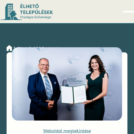
Cégek
ARG Engineering
Kapcsolatfelvétel
Weboldal megtekintése