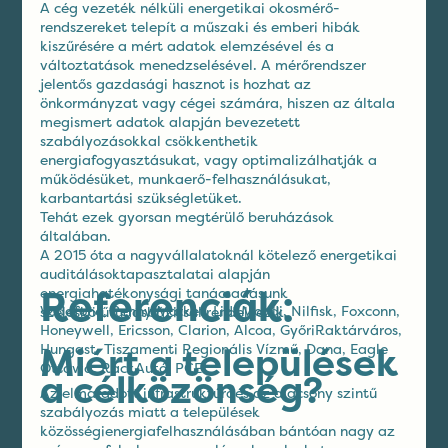
A cég vezeték nélküli energetikai okosmérő-
rendszereket telepít a műszaki és emberi hibák
kiszűrésére a mért adatok elemzésével és a
változtatások menedzselésével. A mérőrendszer
jelentős gazdasági hasznot is hozhat az
önkormányzat vagy cégei számára, hiszen az általa
megismert adatok alapján bevezetett
szabályozásokkal csökkenthetik
energiafogyasztásukat, vagy optimalizálhatják a
működésüket, munkaerő-felhasználásukat,
karbantartási szükségletüket.
Tehát ezek gyorsan megtérülő beruházások
általában.
A 2015 óta a nagyvállalatoknál kötelező energetikai
auditálásoktapasztalatai alapján
Referenciák:
energiahatékonysági tanácsadásunk
Vodafone, Penny Market, Lidl,Mondi, Nilfisk, Foxconn,
széleskörűtudásbázissal rendelkezik.
Honeywell, Ericsson, Clarion, Alcoa, GyőriRaktárváros,
Miért a települések
Hungast, Tiszamenti Regionális Vízmű, Dana, Eagle
Ottawa, RackAutó, PCE
a célközönség?
Az elmaradott infrastruktúraés az alacsony szintű
szabályozás miatt a települések
közösségienergiafelhasználásában bántóan nagy az