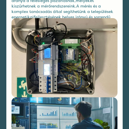
aránya a felesleges pazarlásnak,melyeket
kiszűrhetnek a mérőrendszereink.A mérés és a
komplex tanácsadás által segíthetünk a települések
energetikaifejlesztésének helyes irányú és sorrendű
megvalósításában, illetvefinanszírozásában.