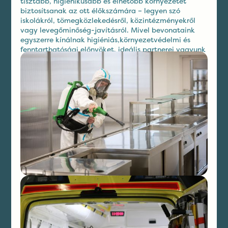
tisztább, higiénikusabb és élhetőbb környezetet
biztosítsanak az ott élőkszámára – legyen szó
iskolákról, tömegközlekedésről, közintézményekről
vagy levegőminőség-javításról. Mivel bevonataink
egyszerre kínálnak higiéniás,környezetvédelmi és
fenntarthatósági előnyöket, ideális partnerei vagyunk
a tudatos önkormányzatoknak.