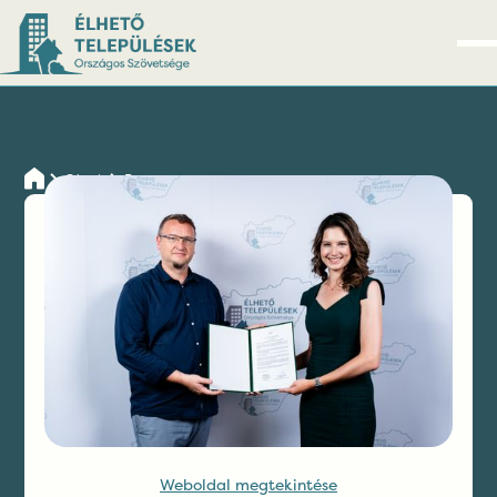
Cégek
Resysten
Kapcsolatfelvétel
Weboldal megtekintése