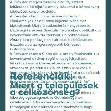
A Resysten magyar tudósok által fejlesztett
felületkezelési eljárás, amely csökkenti a károsanyag
kibocsátás koncentrációját.
A Resysten olyan innovatív megoldásokat
kínál,amelyek hosszú távú higiéniai védelmet
biztosítanak közterületeken,intézményekben és
közösségi terekben. Speciális, felületekre applikálható
bevonataink aktívan csökkentik a baktériumok,
vírusok és a penész jelenlétét akezelt felületeken,
hozzájárulva az egészségesebb környezet
kialakításához.
A Resysten része a Clean Air is, amely fotokatalitikus
bevonatával aktívan segíti a levegőtisztítást:
lebontja a városi környezetben jellemző szennyező
anyagokat, például a NOX-ot. Ezzel nem csak a
Referenciák:
légszennyezést csökkenti, de hozzájárul a települések
NHS, SAP, Philip Morris,Foxconn, KUUBE, BUD
fenntarthatósági és klímavédelmi céljaihoz is.
Miért a települések
Budapest Airport, Arriva, Volánbusz, MARS, BAT,
Suzuki,AUDI
a célközönség?
A városok és települések az első vonalban állnak a
lakosság egészségének és életminőségének
védelmében. A Resysten megoldásai közvetlenül
támogatják a települések azon törekvéseit, hogy