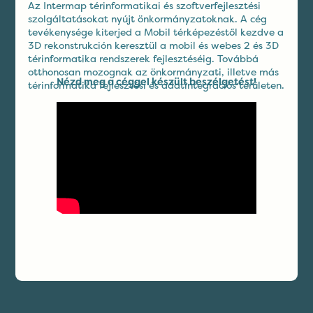
Az Intermap térinformatikai és szoftverfejlesztési
szolgáltatásokat nyújt önkormányzatoknak. A cég
tevékenysége kiterjed a Mobil térképezéstől kezdve a
3D rekonstrukción keresztül a mobil és webes 2 és 3D
térinformatika rendszerek fejlesztéséig. Továbbá
otthonosan mozognak az önkormányzati, illetve más
Nézd meg a céggel készült beszélgetést!
térinformatika fejlesztési és adatintegrációs területen.