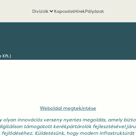
Divíziók
Kapcsolat
Hírek
Pályázat
 Kft.)
Weboldal megtekintése
y olyan
innovációs verseny nyertes megoldás
, amely bizt
igitálisan támogatott kerékpártárolók fejlesztésével járu
 fejlődéséhez. Küldetésünk, hogy modern infrastruktúrát