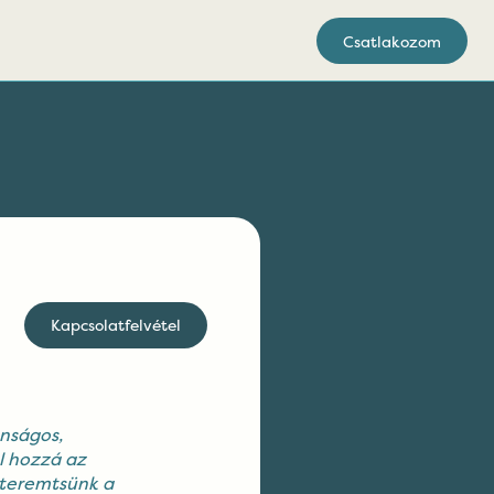
Csatlakozom
Kapcsolatfelvétel
onságos,
l hozzá az
 teremtsünk a