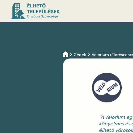
Cégek
Velorium (Florescence
"A Velorium eg
kényelmes és d
élhető városok