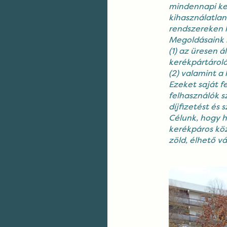
mindennapi ke
kihasználatlan
rendszereken k
Megoldásaink 
(1) az üresen á
kerékpártároló
(2) valamint a
Ezeket
saját f
felhasználók s
díjfizetést és 
Célunk, hogy h
kerékpáros köz
zöld, élhető vá