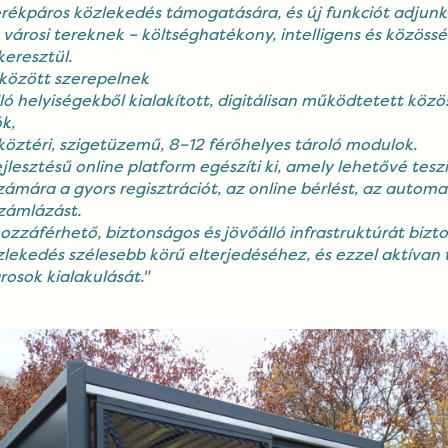
rékpáros közlekedés támogatására, és új funkciót adjunk
 városi tereknek – költséghatékony, intelligens és közössé
eresztül.
között szerepelnek
lló helyiségekből kialakított, digitálisan működtetett közö
k,
 köztéri, szigetüzemű, 8–12 férőhelyes tároló modulok.
ejlesztésű online platform
egészíti ki, amely lehetővé teszi
zámára a gyors regisztrációt, az online bérlést, az automa
számlázást.
ozzáférhető, biztonságos és jövőálló infrastruktúrát bizto
lekedés szélesebb körű elterjedéséhez, és ezzel aktívan
rosok kialakulását."