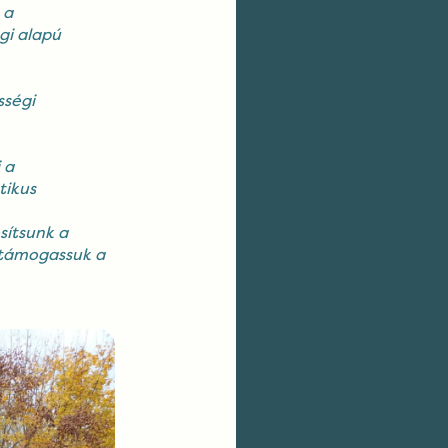
 a
gi alapú
sségi
 a
tikus
sítsunk a
 támogassuk a