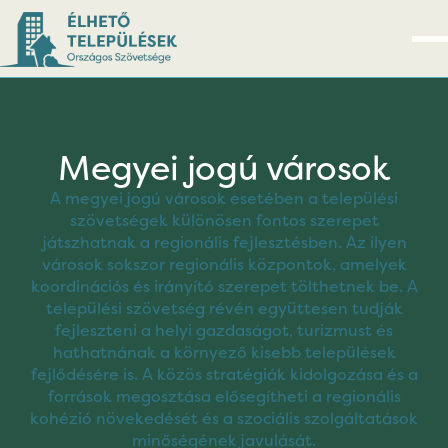
Megyei jogú városok
A megyei jogú városok esetében a települési
szövetségek különösen fontos szerepet
játszhatnak a regionális fejlesztésben. Az ilyen
városok sokszor regionális központok, amelyek
koordinációs és irányító szerepet tölthetnek be. A
települési szövetség révén együttesen tudják
fejleszteni a helyi gazdaságot, turizmust és
hathatnának a környező kisebb települések
fejlődésére is. A közös stratégiák kidolgozása és a
források megosztása elősegítheti a regionális
kohézió növekedését és a szociális szolgáltatások
minőségének javulását.