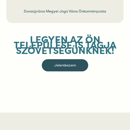
Dunaújváros Megyei Jogú Város Önkormányzata
LEGYEN AZ ÖN
TELEPÜLÉSE IS TAGJA
SZÖVETSÉGÜNKNEK!
Jelentkezem