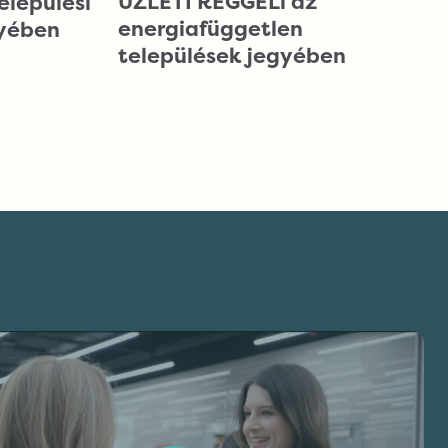
ÜZLETI REGGELi az
elepülési
energiafüggetlen
gyében
települések jegyében