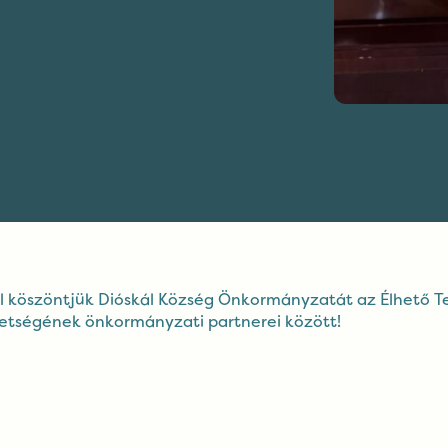
el köszöntjük Dióskál Község Önkormányzatát az Élhető T
etségének önkormányzati partnerei között!