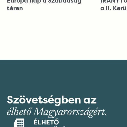
Európa nap a Szabadság
IRÁNYTŰ 
téren
a II. Ker
Szövetségben az
élhető Magyarországért.