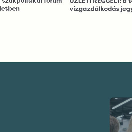
szakpolitikai fórum
ÜZLETI REGGELI: a t
ületben
vízgazdálkodás je