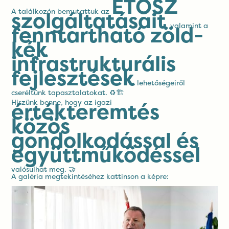
ÉTOSZ
A találkozón bemutattuk az
szolgáltatásait
, valamint a
fenntartható zöld-
kék
infrastrukturális
fejlesztések
lehetőségeiről
cseréltünk tapasztalatokat. ♻️🏗️
Hiszünk benne, hogy az igazi
értékteremtés
közös
gondolkodással és
együttműködéssel
valósulhat meg. 🤝
A galéria megtekintéséhez kattinson a képre: