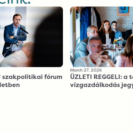
6
March 27, 2026
szakpolitikai fórum
ÜZLETI REGGELI: a t
ületben
vízgazdálkodás je