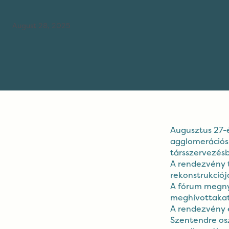
August 28, 2025
Augusztus 27-
agglomerációs
társszervezésb
A rendezvény 
rekonstrukciója
A fórum megny
meghívottakat,
A rendezvény 
Szentendre osz