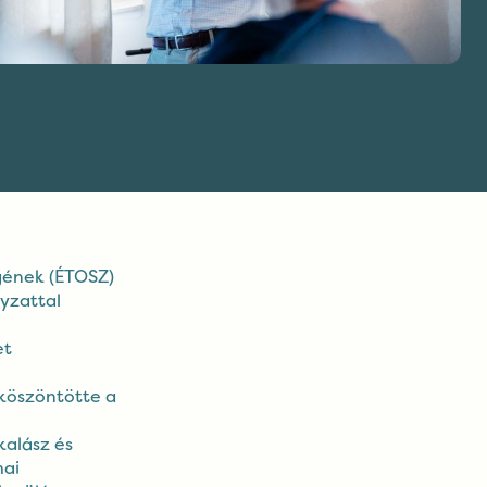
gének (ÉTOSZ)
yzattal
et
köszöntötte a
alász és
mai