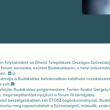
én folytatódott az Élhető Települések Országos Szövetsé
 fórum-sorozata, ezúttal Budakalászon, a helyi önkormán
en. 🏛️🤝
témája a Budakalász belvárosában található rozsdaövez
 volt.🏢
itóján Budakalász polgármestere, Forián-Szabó Gergely 
 majd bepillantást nyújtott a fórum fő témájába.
első beszélgetésében két ÉTOSZ tagönkormányzat, Budak
totta meg tapasztalatait a Szövetségről, második, szak