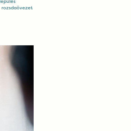
lepülés
i rozsdaövezet