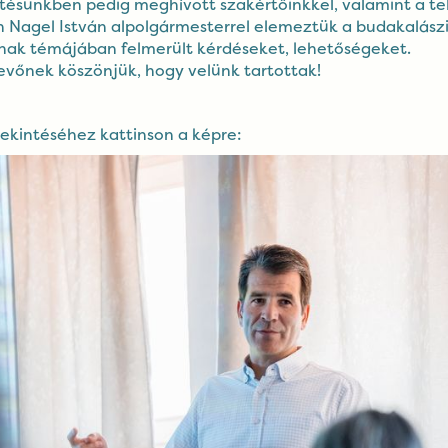
ésünkben pedig meghívott szakértőinkkel, valamint a te
n Nagel István alpolgármesterrel elemeztük a budakalász
ának témájában felmerült kérdéseket, lehetőségeket.
evőnek köszönjük, hogy velünk tartottak!
ekintéséhez kattinson a képre: