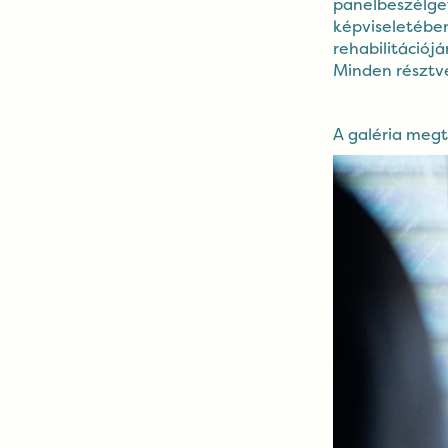
panelbeszélget
képviseletébe
rehabilitációj
Minden résztv
A galéria megt