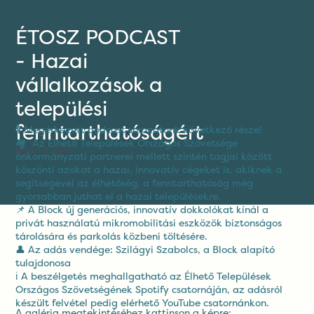
ÉTOSZ PODCAST
- Hazai
vállalkozások a
települési
fenntarthatóságért
🎙 Megérkezett podcast sorozatunk következő része!
🏘 Az Élhető Települések Országos Szövetsége
March 6, 2025
önkormányzati partnerei mellett szintén tagjai között
köszönti azokat a hazai, innovatív cégeket is, akiknek a
segítségével az élhetőség, a fenntarthatóság még
gyorsabban juthat el a hazai településekre.
📌 A Block új generációs, innovatív dokkolókat kínál a
privát használatú mikromobilitási eszközök biztonságos
tárolására és parkolás közbeni töltésére.
👤 Az adás vendége: Szilágyi Szabolcs, a Block alapító
tulajdonosa
ℹ️ A beszélgetés meghallgatható az Élhető Települések
Országos Szövetségének
Spotify csatornáján
, az adásról
készült felvétel pedig elérhető
YouTube csatornánkon
.
A galéria megtekintéséhez kattinson a képre: