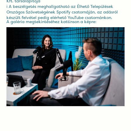
Kft. társalapítója
ℹ️ A beszélgetés meghallgatható az Élhető Települések
Országos Szövetségének
Spotify csatornáján
, az adásról
készült felvétel pedig elérhető
YouTube csatornánkon
.
A galéria megtekintéséhez kattinson a képre: