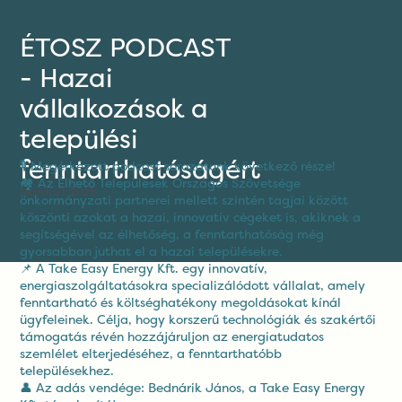
ÉTOSZ PODCAST
- Hazai
vállalkozások a
települési
fenntarthatóságért
🎙 Megérkezett podcast sorozatunk következő része!
🏘 Az Élhető Települések Országos Szövetsége
March 21, 2025
önkormányzati partnerei mellett szintén tagjai között
köszönti azokat a hazai, innovatív cégeket is, akiknek a
segítségével az élhetőség, a fenntarthatóság még
gyorsabban juthat el a hazai településekre.
📌 A Take Easy Energy Kft. egy innovatív,
energiaszolgáltatásokra specializálódott vállalat, amely
fenntartható és költséghatékony megoldásokat kínál
ügyfeleinek. Célja, hogy korszerű technológiák és szakértői
támogatás révén hozzájáruljon az energiatudatos
szemlélet elterjedéséhez, a fenntarthatóbb
településekhez.
👤 Az adás vendége: Bednárik János, a Take Easy Energy