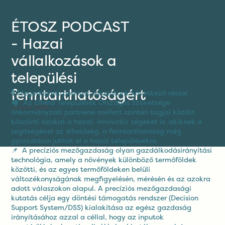
ÉTOSZ PODCAST
- Hazai
vállalkozások a
települési
fenntarthatóságért
🎙 Megérkezett podcast sorozatunk következő része!
🏘 Az Élhető Települések Országos Szövetsége
June 6, 2025
önkormányzati partnerei mellett szintén tagjai között
köszönti azokat a hazai, innovatív cégeket is, akiknek a
segítségével az élhetőség, a fenntarthatóság még
gyorsabban juthat el a hazai településekre.
📌 A precíziós mezőgazdaság olyan gazdálkodásirányítási
technológia, amely a növények különböző termőföldek
közötti, és az egyes termőföldeken belüli
változékonyságának megfigyelésén, mérésén és az azokra
adott válaszokon alapul. A precíziós mezőgazdasági
kutatás célja egy döntési támogatás rendszer (Decision
Support System/DSS) kialakítása az egész gazdaság
irányításához azzal a céllal, hogy az inputok