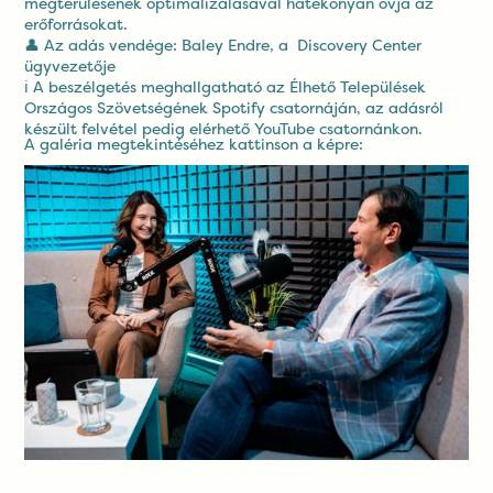
megtérülésének optimalizálásával hatékonyan óvja az
erőforrásokat.
👤 Az adás vendége: Baley Endre, a Discovery Center
ügyvezetője
ℹ️ A beszélgetés meghallgatható az Élhető Települések
Országos Szövetségének
Spotify csatornáján
, az adásról
készült felvétel pedig elérhető
YouTube csatornánkon.
A galéria megtekintéséhez kattinson a képre: