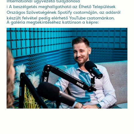
International ügyvezető tulajdonosa
ℹ️ A beszélgetés meghallgatható az Élhető Települések
Országos Szövetségének
Spotify csatornáján
, az adásról
készült felvétel pedig elérhető
YouTube csatornánkon
.
A galéria megtekintéséhez kattinson a képre: