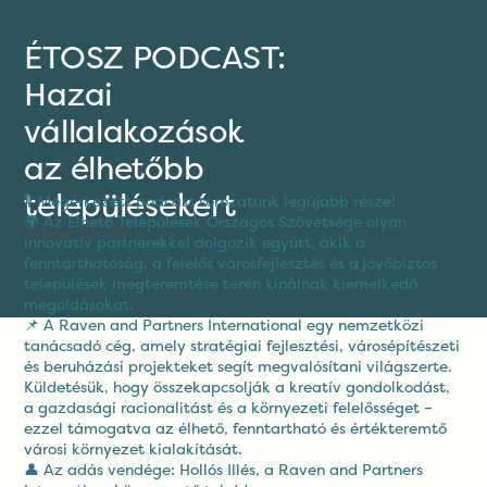
ÉTOSZ PODCAST:
Hazai
vállalakozások
az élhetőbb
településekért
🎙 Megérkezett podcast sorozatunk legújabb része!
🌍 Az Élhető Települések Országos Szövetsége olyan
October 30, 2025
innovatív partnerekkel dolgozik együtt, akik a
fenntarthatóság, a felelős városfejlesztés és a jövőbiztos
települések megteremtése terén kínálnak kiemelkedő
megoldásokat.
📌 A Raven and Partners International egy nemzetközi
tanácsadó cég, amely stratégiai fejlesztési, városépítészeti
és beruházási projekteket segít megvalósítani világszerte.
Küldetésük, hogy összekapcsolják a kreatív gondolkodást,
a gazdasági racionalitást és a környezeti felelősséget –
ezzel támogatva az élhető, fenntartható és értékteremtő
városi környezet kialakítását.
👤 Az adás vendége: Hollós Illés, a Raven and Partners