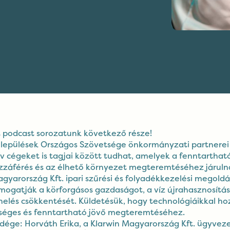
t podcast sorozatunk következő része!
elepülések Országos Szövetsége önkormányzati partnerei 
ív cégeket is tagjai között tudhat, amelyek a fenntartható
ozzáférés és az élhető környezet megteremtéséhez járuln
agyarország Kft. ipari szűrési és folyadékkezelési megoldá
ogatják a körforgásos gazdaságot, a víz újrahasznosítás
helés csökkentését. Küldetésük, hogy technológiáikkal ho
zséges és fenntartható jövő megteremtéséhez.
dége: Horváth Erika, a Klarwin Magyarország Kft. ügyvez