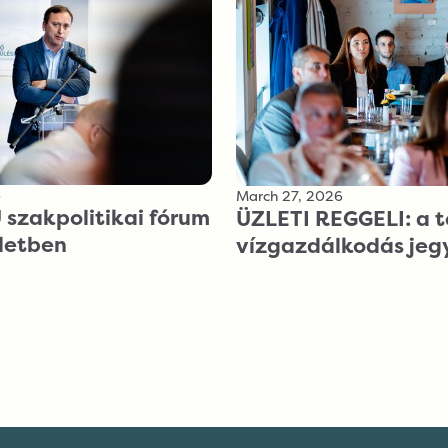
6
March 27, 2026
szakpolitikai fórum
ÜZLETI REGGELI: a t
ületben
vízgazdálkodás je