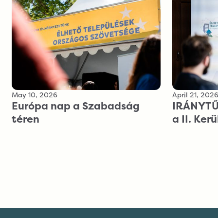
May 10, 2026
April 21, 202
Európa nap a Szabadság
IRÁNYTŰ 
téren
a II. Ker