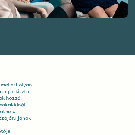
mellett olyan
ság, a tiszta
ak hozzá.
sokat kínál,
át és a
zzájáruljanak
etője