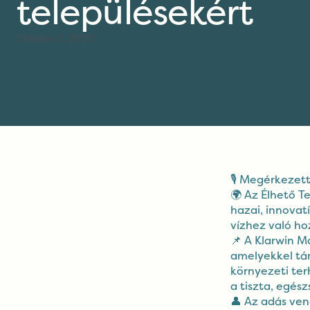
településekért
October 2, 2025
🎙 Megérkezet
🌍 Az Élhető T
hazai, innovat
vízhez való h
📌 A Klarwin M
amelyekkel tám
környezeti ter
a tiszta, egés
👤 Az adás ven