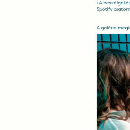
ℹ️ A beszélget
Spotify csator
A galéria megt