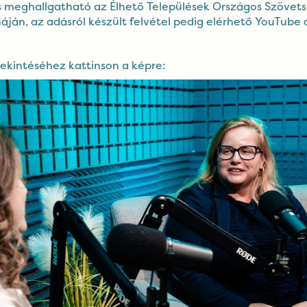
és meghallgatható az Élhető Települések Országos Szöve
náján
, az adásról készült felvétel pedig elérhető
YouTube 
ekintéséhez kattinson a képre: