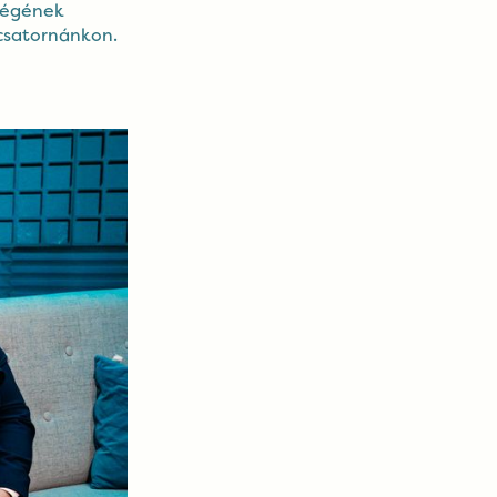
tségének
csatornánkon.