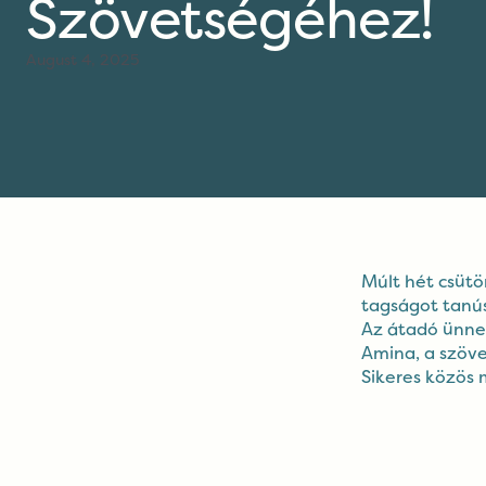
Szövetségéhez!
August 4, 2025
Múlt hét csütö
tagságot tanús
Az átadó ünnep
Amina, a szöv
Sikeres közös