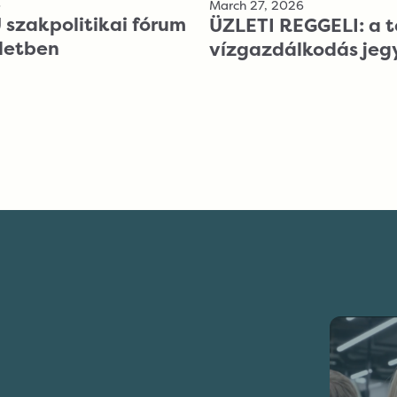
6
March 27, 2026
szakpolitikai fórum
ÜZLETI REGGELI: a t
ületben
vízgazdálkodás je