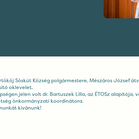
rtököj Sóskút Község polgármestere, Mészáros József átv
ító oklevelet.
ségen jelen volt dr. Bartuszek Lilla, az ÉTOSz alapítója, 
etség önkormányzati koordinátora.
 munkát kívánunk!