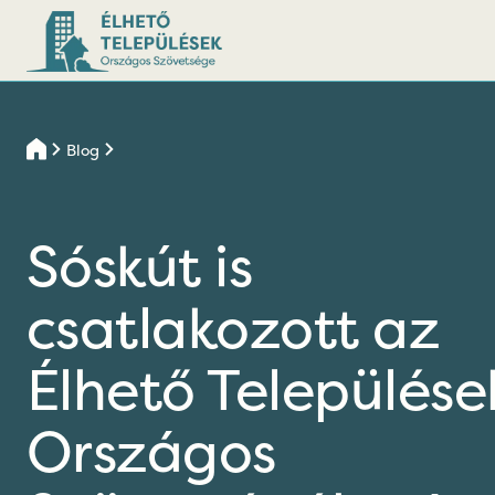
Blog
Sóskút is
csatlakozott az
Élhető Települése
Országos