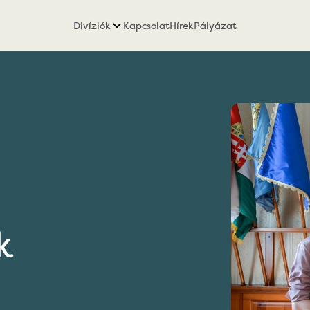
Divíziók
Kapcsolat
Hírek
Pályázat
k