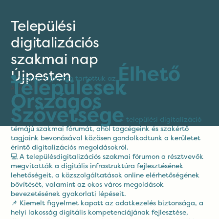
Települési
digitalizációs
szakmai nap
Élhető
Újpesten
🗣️Tegnap Újpesten tartottuk az
Települések
April 11, 2025
Országos
Szövetsége
települési digitalizáció
témájú szakmai fórumát, ahol tagcégeink és szakértő
tagjaink bevonásával közösen gondolkodtunk a kerületet
érintő digitalizációs megoldásokról.
💻 A településdigitalizációs szakmai fórumon a résztvevők
megvitatták a digitális infrastruktúra fejlesztésének
lehetőségeit, a közszolgáltatások online elérhetőségének
bővítését, valamint az okos város megoldások
bevezetésének gyakorlati lépéseit.
📌 Kiemelt figyelmet kapott az adatkezelés biztonsága, a
helyi lakosság digitális kompetenciájának fejlesztése,