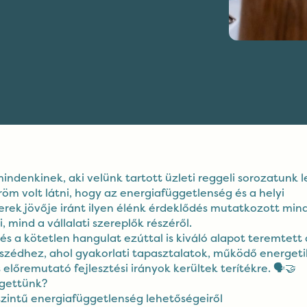
indenkinek, aki velünk tartott üzleti reggeli sorozatunk 
m volt látni, hogy az energiafüggetlenség és a helyi
rek jövője iránt ilyen élénk érdeklődés mutatkozott min
 mind a vállalati szereplők részéről.
 és a kötetlen hangulat ezúttal is kiváló alapot teremtett
szédhez, ahol gyakorlati tapasztalatok, működő energeti
előremutató fejlesztési irányok kerültek terítékre. 🗣️🤝
lgettünk?
 szintű energiafüggetlenség lehetőségeiről