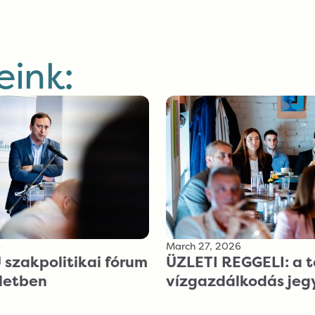
ink:
6
March 27, 2026
szakpolitikai fórum
ÜZLETI REGGELI: a t
ületben
vízgazdálkodás je