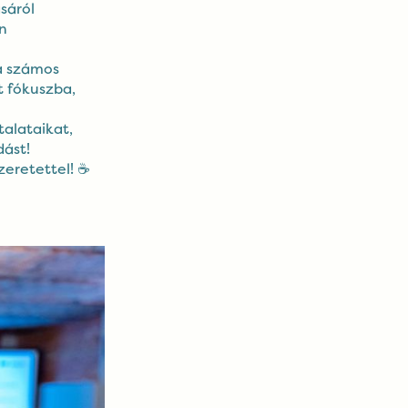
sáról
n
 a számos
t fókuszba,
alataikat,
dást!
zeretettel! ☕