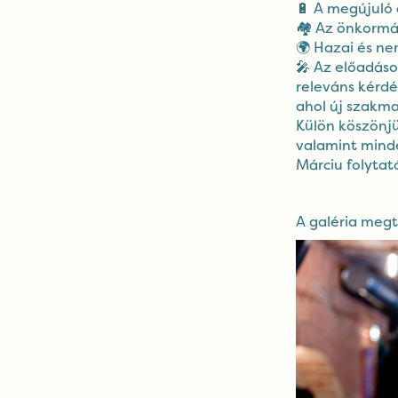
🔋 A megújuló 
🏘️ Az önkorm
🌍 Hazai és ne
🎤 Az előadáso
releváns kérdé
ahol új szakma
Külön köszönj
valamint minde
Márciu folytat
A galéria megt