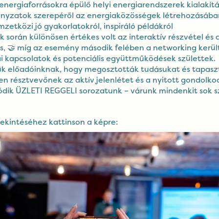
energiaforrásokra épülő helyi energiarendszerek kialakítá
ányzatok szerepéről az energiaközösségek létrehozásába
mzetközi jó gyakorlatokról, inspiráló példákról
k során különösen értékes volt az interaktív részvétel és
s, 🤝 míg az esemény második felében a networking kerül
i kapcsolatok és potenciális együttműködések születtek.
ük előadóinknak, hogy megosztották tudásukat és tapaszt
n résztvevőnek az aktív jelenlétet és a nyitott gondolko
ódik ÜZLETI REGGELI sorozatunk – várunk mindenkit sok s
ekintéséhez kattinson a képre: