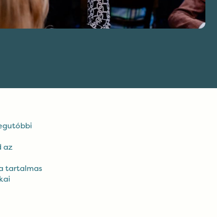
legutóbbi
d az
 a tartalmas
kai