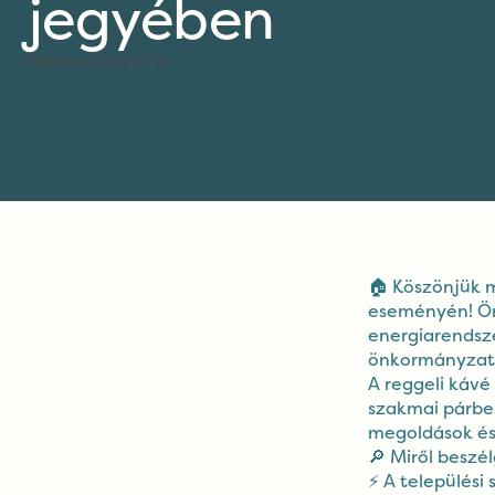
jegyében
February 20, 2026
🏠 Köszönjük m
eseményén! Örö
energiarendsze
önkormányzati,
A reggeli kávé
szakmai párbe
megoldások és 
🔎 Miről beszé
⚡ A települési