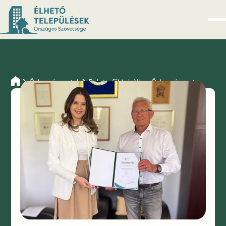
Önkormányzatok
Balatonföldvár Város Önkormányzata
Balatonföldvár
Város
Önkormányzata