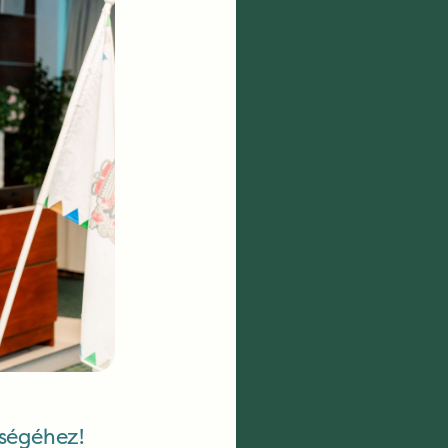
tségéhez!