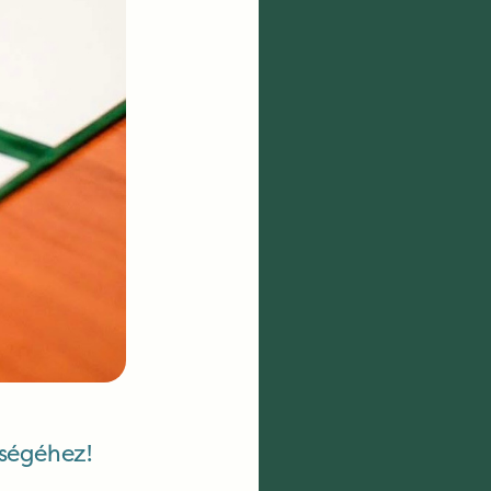
tségéhez!