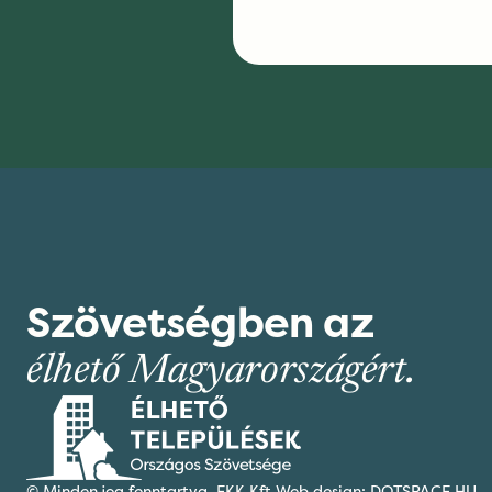
Szövetségben az
élhető Magyarországért.
© Minden jog fenntartva,
FKK Kft.
Web design: DOTSPACE.HU